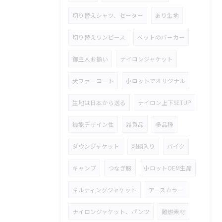
切り替えシャツ、セーター
あり生地
切り替えワンピース
ペットのパーカー
御主人お揃い
ナイロンジャケット
犬ファーコート
小ロットでオリジナル
生地は日本から送る
ナイロン上下SETUP
機能デザイン性
雑貨品
多品種
ダウンジャケット
刺繍入り
バイク
キャンプ
つなぎ服
小ロットOEM生産
キルティングジャケット
アースカラー
ナイロンジャケット、パンツ
難燃素材