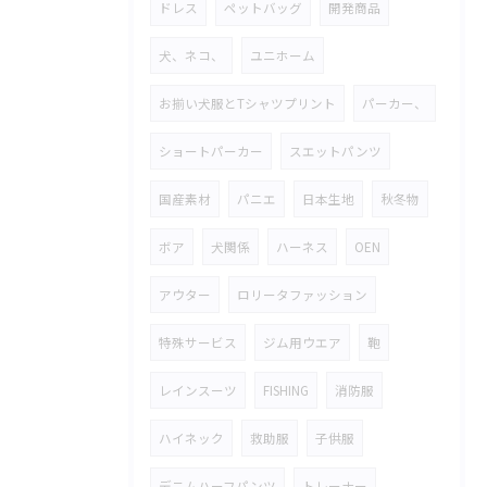
ドレス
ペットバッグ
開発商品
犬、ネコ、
ユニホーム
お揃い犬服とTシャツプリント
パーカー、
ショートパーカー
スエットパンツ
国産素材
パニエ
日本生地
秋冬物
ボア
犬関係
ハーネス
OEN
アウター
ロリータファッション
特殊サービス
ジム用ウエア
鞄
レインスーツ
FISHING
消防服
ハイネック
救助服
子供服
デニムハーフパンツ
トレーナー