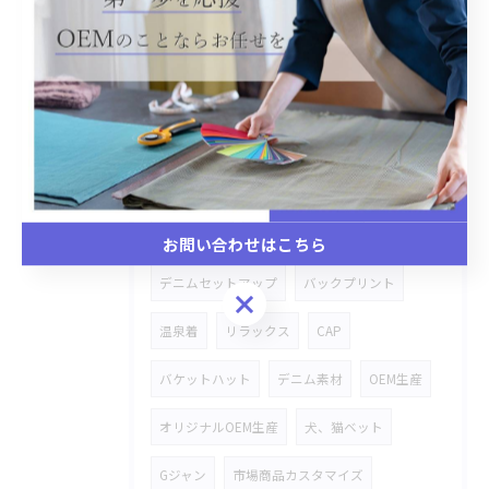
手持ちのキャンバスバッグ
オリジナル商品
金具タグ付き
デニム
加工物
シャツ
オリジナルOEM
レース
ステッチワーク
雑貨商品
ハトロン紙
ストレッチデニム
お問い合わせはこちら
デニムセットアップ
バックプリント
お問い合わせはこちら
温泉着
リラックス
CAP
バケットハット
デニム素材
OEM生産
オリジナルOEM生産
犬、猫ベット
Gジャン
市場商品カスタマイズ