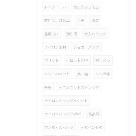
レインコート
焚火穴あき防止
衣料品、雑貨品
半天
和装
量販向け
別注柄
犬入れバッグ
ナイロン素材
ジョガーパンツ
プリント
小ロットOEM
ワッペン
ペットのベッド
犬、猫
シジラ織
甚平
デニムニットストレッチ
ナイロンシャツジャケット
ナイロンパンツ２WAY
高品質
ワンちゃんバッグ
デザインもの