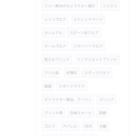
ファー素材のキャラクター帽子
ソックス
レインウエア
ストレッチスーツ
カジュアル
スポーツ系ウエア
チームウエア
リカバリーウエア
型入れプリント
インクジェットプリント
フリル型
作務衣
スポーツウエア
国産
スポーツクラブ
キャラクター商品、ワッペン
スリッパ
プリント柄
合皮スカート
高級
ゴルフ
アパレル
OEM
犬服