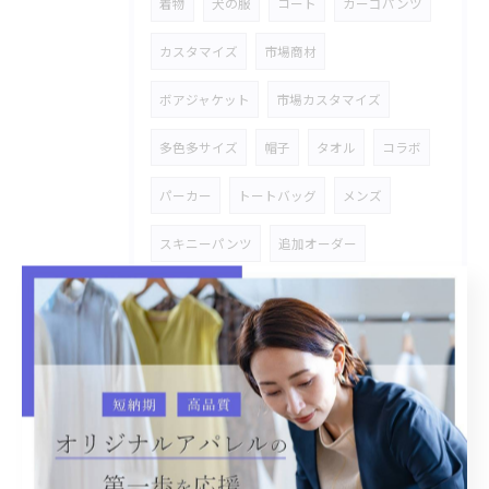
着物
犬の服
コート
カーゴパンツ
カスタマイズ
市場商材
ボアジャケット
市場カスタマイズ
多色多サイズ
帽子
タオル
コラボ
パーカー
トートバッグ
メンズ
スキニーパンツ
追加オーダー
ギンガム
ブラウス
オシャレ
セットアップ
刺繍ワッペン
雑貨
ハンドタオル
ペットベッド
パーツプリント
コースター
小物入れ
スタジャン
市場商品
附属変え