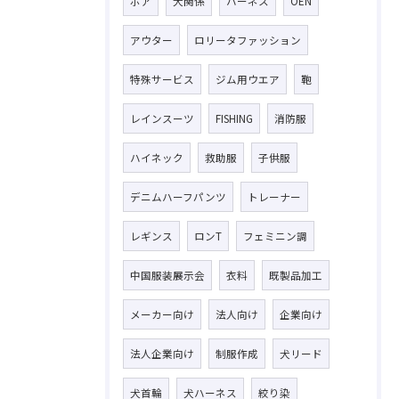
ボア
犬関係
ハーネス
OEN
アウター
ロリータファッション
特殊サービス
ジム用ウエア
鞄
レインスーツ
FISHING
消防服
ハイネック
救助服
子供服
デニムハーフパンツ
トレーナー
レギンス
ロンT
フェミニン調
中国服装展示会
衣料
既製品加工
メーカー向け
法人向け
企業向け
法人企業向け
制服作成
犬リード
犬首輪
犬ハーネス
絞り染