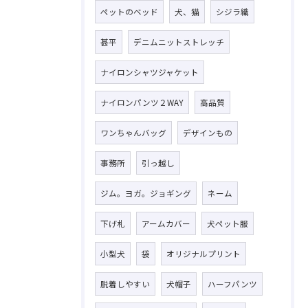
ペットのベッド
犬、猫
シジラ織
甚平
デニムニットストレッチ
ナイロンシャツジャケット
ナイロンパンツ２WAY
高品質
ワンちゃんバッグ
デザインもの
事務所
引っ越し
ジム。ヨガ。ジョギング
ネーム
下げ札
アームカバー
犬ペット服
小型犬
袋
オリジナルプリント
脱着しやすい
犬帽子
ハーフパンツ