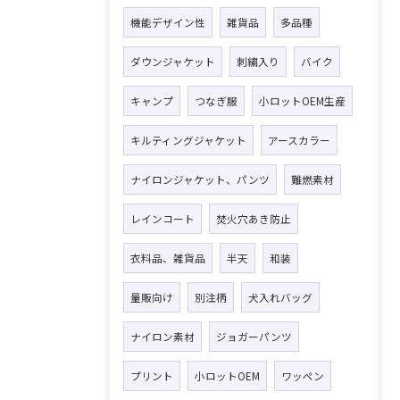
機能デザイン性
雑貨品
多品種
ダウンジャケット
刺繍入り
バイク
キャンプ
つなぎ服
小ロットOEM生産
キルティングジャケット
アースカラー
ナイロンジャケット、パンツ
難燃素材
レインコート
焚火穴あき防止
衣料品、雑貨品
半天
和装
量販向け
別注柄
犬入れバッグ
ナイロン素材
ジョガーパンツ
お問い合わせはこちら
プリント
小ロットOEM
ワッペン