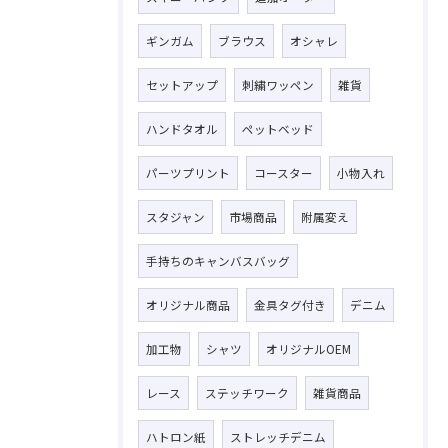
ギンガム
ブラウス
オシャレ
セットアップ
刺繍ワッペン
雑貨
ハンドタオル
ペットベッド
パーツプリント
コースター
小物入れ
スタジャン
市場商品
附属変え
手持ちのキャンバスバッグ
オリジナル商品
金具タグ付き
デニム
加工物
シャツ
オリジナルOEM
レース
ステッチワーク
雑貨商品
ハトロン紙
ストレッチデニム