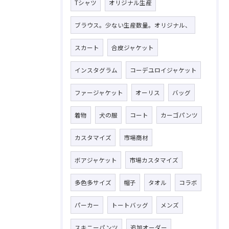
Tシャツ
オリジナル生産
ブラウス。少ない生産数量。オリジナル、
スカート
合皮ジャケット
インスタグラム
コーデユロイジャケット
ファージャケット
オーリス
バッグ
着物
犬の服
コート
カーゴパンツ
カスタマイズ
市場商材
ボアジャケット
市場カスタマイズ
多色多サイズ
帽子
タオル
コラボ
パーカー
トートバッグ
メンズ
スキニーパンツ
追加オーダー