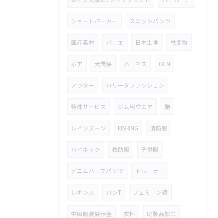
ショートパーカー
スエットパンツ
国産素材
パニエ
日本生地
秋冬物
ボア
犬関係
ハーネス
OEN
アウター
ロリータファッション
特殊サービス
ジム用ウエア
鞄
レインスーツ
FISHING
消防服
ハイネック
救助服
子供服
デニムハーフパンツ
トレーナー
レギンス
ロンT
フェミニン調
中国服装展示会
衣料
既製品加工