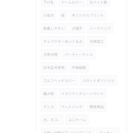
下げ札
アームカバー
犬ペット服
小型犬
袋
オリジナルプリント
脱着しやすい
犬帽子
ハーフパンツ
キャラクターぬいぐるみ
冷感加工
犬用冷感
パーティードレス
日本生地使用
中国縫製
ゴルフヘッドカバー
小ロットオリジナル
編み物
イタリアングレーハウンド
ドレス
ペットバッグ
開発商品
犬、ネコ、
ユニホーム
お揃い犬服とTシャツプリント
パーカー、