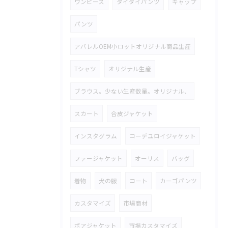
ワンピース
タイダイパンツ
キャップ
パンツ
アパレルOEM小ロットオリジナル商品生産
Tシャツ
オリジナル生産
ブラウス。少ない生産数量。オリジナル、
スカート
合皮ジャケット
インスタグラム
コーデユロイジャケット
ファージャケット
オーリス
バッグ
着物
犬の服
コート
カーゴパンツ
カスタマイズ
市場商材
ボアジャケット
市場カスタマイズ