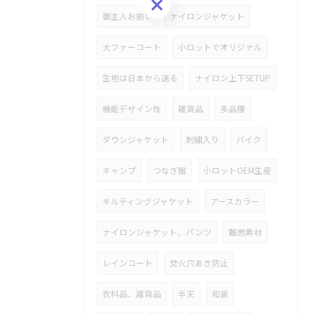
お問い合わせはこちら
御主人お揃い
ナイロンジャケット
犬ファーコート
小ロットでオリジナル
生地は日本から送る
ナイロン上下SETUP
機能デザイン性
雑貨品
多品種
ダウンジャケット
刺繍入り
バイク
キャンプ
つなぎ服
小ロットOEM生産
キルティングジャケット
アースカラー
ナイロンジャケット、パンツ
難燃素材
レインコート
焚火穴あき防止
衣料品、雑貨品
半天
和装