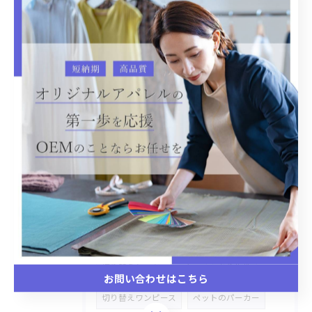
加工物
シャツ
オリジナルOEM
レース
ステッチワーク
雑貨商品
ハトロン紙
ストレッチデニム
デニムセットアップ
バックプリント
温泉着
リラックス
CAP
バケットハット
デニム素材
OEM生産
オリジナルOEM生産
犬、猫ベット
Gジャン
市場商品カスタマイズ
切り替えシャツ、セーター
あり生地
お問い合わせはこちら
切り替えワンピース
ペットのパーカー