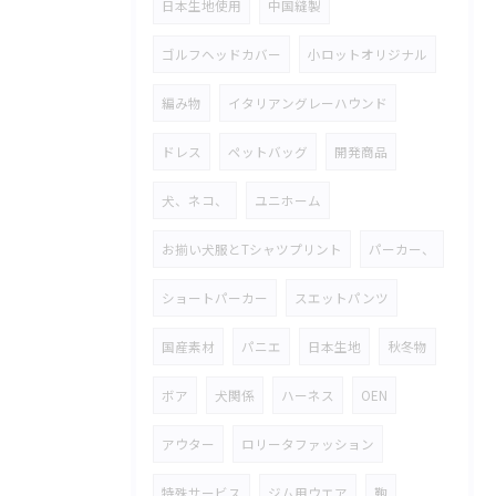
日本生地使用
中国縫製
ゴルフヘッドカバー
小ロットオリジナル
編み物
イタリアングレーハウンド
ドレス
ペットバッグ
開発商品
犬、ネコ、
ユニホーム
お揃い犬服とTシャツプリント
パーカー、
ショートパーカー
スエットパンツ
国産素材
パニエ
日本生地
秋冬物
ボア
犬関係
ハーネス
OEN
アウター
ロリータファッション
特殊サービス
ジム用ウエア
鞄