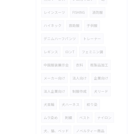
レインスーツ
FISHING
消防服
ハイネック
救助服
子供服
デニムハーフパンツ
トレーナー
レギンス
ロンT
フェミニン調
中国服装展示会
衣料
既製品加工
メーカー向け
法人向け
企業向け
法人企業向け
制服作成
犬リード
犬首輪
犬ハーネス
絞り染
ムラ染め
刺繍
ベスト
ナイロン
犬、猫、ベッド
ノベルティー商品