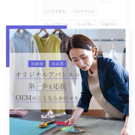
ハンドタオル
ペットベッド
パーツプリント
コースター
小物入れ
スタジャン
市場商品
附属変え
手持ちのキャンバスバッグ
オリジナル商品
金具タグ付き
デニム
加工物
シャツ
オリジナルOEM
レース
ステッチワーク
雑貨商品
ハトロン紙
ストレッチデニム
デニムセットアップ
バックプリント
温泉着
リラックス
CAP