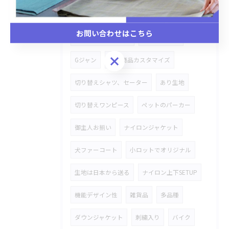
バケットハット
デニム素材
OEM生産
お問い合わせはこちら
オリジナルOEM生産
犬、猫ベット
お問い合わせはこちら
Gジャン
市場商品カスタマイズ
切り替えシャツ、セーター
あり生地
切り替えワンピース
ペットのパーカー
御主人お揃い
ナイロンジャケット
犬ファーコート
小ロットでオリジナル
生地は日本から送る
ナイロン上下SETUP
機能デザイン性
雑貨品
多品種
ダウンジャケット
刺繍入り
バイク