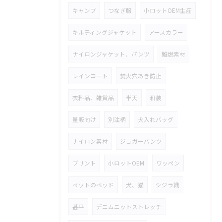
キャンプ
つなぎ服
小ロットOEM生産
キルティングジャケット
アースカラー
ナイロンジャケット、パンツ
難燃素材
レインコート
焚火穴あき防止
衣料品、雑貨品
半天
和装
量販向け
別注柄
犬入れバッグ
ナイロン素材
ジョガーパンツ
プリント
小ロットOEM
ワッペン
ペットのベッド
犬、猫
シジラ織
甚平
デニムニットストレッチ