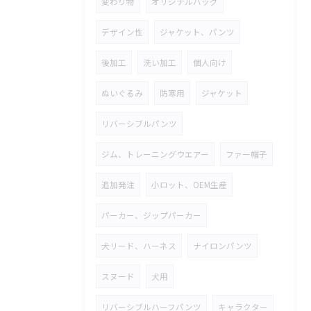
変わり物
オリジナルバッグ
デザイン性
ジャケット、パンツ
後加工
洗い加工
個人向け
ぬいぐるみ
防寒用
ジャケット
リバーシブルパンツ
ジム、トレーニングウエアー
ファー帽子
追加発注
小ロット、OEM生産
パーカー、ジップパーカー
犬リード、ハーネス
ナイロンパンツ
スヌード
犬用
リバーシブルハーフパンツ
キャラクター