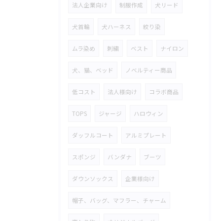
法人企業向け
制服作成
犬リード
犬首輪
犬ハーネス
絞り染
ムラ染め
刺繍
ベスト
ナイロン
犬、猫、ベッド
ノベルティー商品
低コスト
法人様向け
コラボ商品
TOPS
ジャージ
ハロウィン
ダッフルコート
アルミプレート
スポンジ
バンダナ
ブーツ
ダウンソックス
企業様向け
帽子、バッグ、マフラー、チャーム