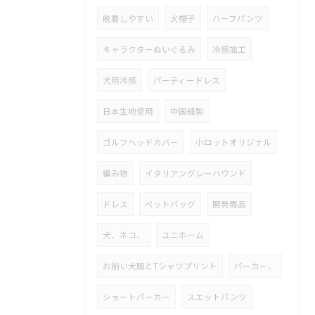
脱着しやすい
犬帽子
ハーフパンツ
キャラクターぬいぐるみ
冷感加工
犬用冷感
パーティードレス
日本生地使用
中国縫製
ゴルフヘッドカバー
小ロットオリジナル
編み物
イタリアングレーハウンド
ドレス
ペットバッグ
開発商品
犬、ネコ、
ユニホーム
お揃い犬服とTシャツプリント
パーカー、
ショートパーカー
スエットパンツ