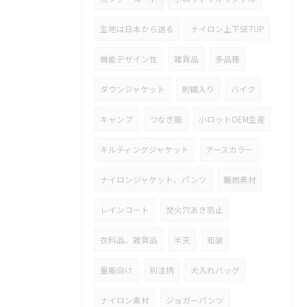
生地は日本から送る
ナイロン上下SETUP
機能デザイン性
雑貨品
多品種
ダウンジャケット
刺繍入り
バイク
キャンプ
つなぎ服
小ロットOEM生産
キルティングジャケット
アースカラー
ナイロンジャケット、パンツ
難燃素材
レインコート
焚火穴あき防止
衣料品、雑貨品
半天
和装
量販向け
別注柄
犬入れバッグ
ナイロン素材
ジョガーパンツ