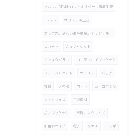
アパレルOEM小ロットオリジナル商品生産
Tシャツ
オリジナル生産
ブラウス。少ない生産数量。オリジナル、
スカート
合皮ジャケット
インスタグラム
コーデユロイジャケット
ファージャケット
オーリス
バッグ
着物
犬の服
コート
カーゴパンツ
カスタマイズ
市場商材
ボアジャケット
市場カスタマイズ
多色多サイズ
帽子
タオル
コラボ