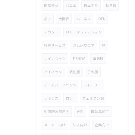
国産素材
パニエ
日本生地
秋冬物
ボア
犬関係
ハーネス
OEN
アウター
ロリータファッション
特殊サービス
ジム用ウエア
鞄
レインスーツ
FISHING
消防服
ハイネック
救助服
子供服
デニムハーフパンツ
トレーナー
レギンス
ロンT
フェミニン調
中国服装展示会
衣料
既製品加工
メーカー向け
法人向け
企業向け