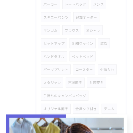
パーカー
トートバッグ
メンズ
スキニーパンツ
追加オーダー
ギンガム
ブラウス
オシャレ
セットアップ
刺繍ワッペン
雑貨
ハンドタオル
ペットベッド
パーツプリント
コースター
小物入れ
スタジャン
市場商品
附属変え
手持ちのキャンバスバッグ
オリジナル商品
金具タグ付き
デニム
加工物
シャツ
オリジナルOEM