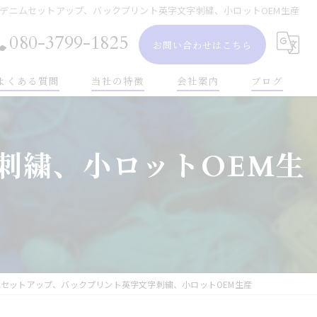
デニムセットアップ、バックプリント英字文字刺繍、小ロットOEM生産
080-3799-1825
お問い合わせはこちら
よくある質問
当社の特徴
会社案内
ブログ
小ロット
刺繍、小ロットOEM生
ペット服
雑貨
レディース
メンズ
セットアップ、バックプリント英字文字刺繍、小ロットOEM生産