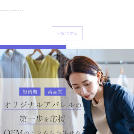
-------------
一覧に戻る
関連タグ
ニムセットアップ
#バックプリント
#小ロット生産