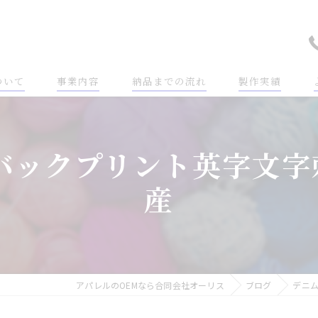
ついて
事業内容
納品までの流れ
製作実績
バックプリント英字文字
産
アパレルのOEMなら合同会社オーリス
ブログ
デニム