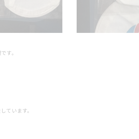
服です。
産しています。