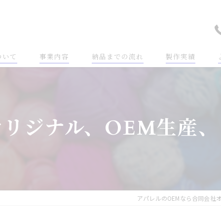
ついて
事業内容
納品までの流れ
製作実績
オリジナル、OEM生産、
アパレルのOEMなら合同会社