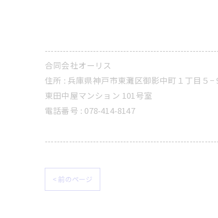
---------------------------------------------------------
合同会社オーリス
住所 :
兵庫県神戸市東灘区御影中町１丁目５−
東田中屋マンション 101号室
電話番号 :
078-414-8147
---------------------------------------------------------
< 前のページ