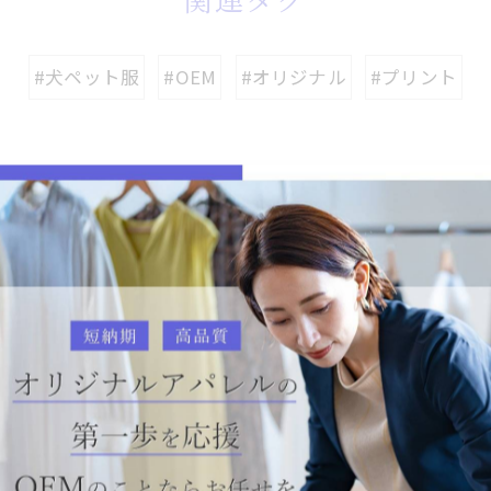
関連タグ
#犬ペット服
#OEM
#オリジナル
#プリント