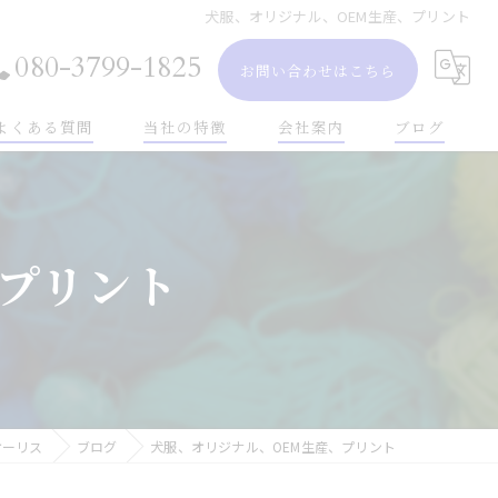
犬服、オリジナル、OEM生産、プリント
080-3799-1825
お問い合わせはこちら
よくある質問
当社の特徴
会社案内
ブログ
小ロット
ペット服
プリント
雑貨
レディース
メンズ
オーリス
ブログ
犬服、オリジナル、OEM生産、プリント