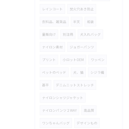
レインコート
焚火穴あき防止
衣料品、雑貨品
半天
和装
量販向け
別注柄
犬入れバッグ
ナイロン素材
ジョガーパンツ
プリント
小ロットOEM
ワッペン
ペットのベッド
犬、猫
シジラ織
甚平
デニムニットストレッチ
ナイロンシャツジャケット
ナイロンパンツ２WAY
高品質
ワンちゃんバッグ
デザインもの