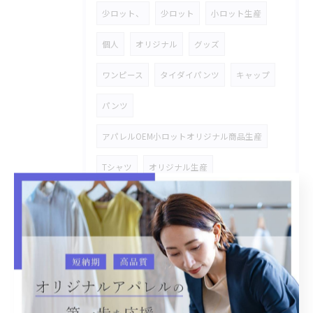
少ロット、
少ロット
小ロット生産
個人
オリジナル
グッズ
ワンピース
タイダイパンツ
キャップ
パンツ
アパレルOEM小ロットオリジナル商品生産
Tシャツ
オリジナル生産
ブラウス。少ない生産数量。オリジナル、
スカート
合皮ジャケット
インスタグラム
コーデユロイジャケット
ファージャケット
オーリス
バッグ