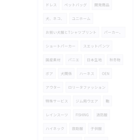
ドレス
ペットバッグ
開発商品
犬、ネコ、
ユニホーム
お揃い犬服とTシャツプリント
パーカー、
ショートパーカー
スエットパンツ
国産素材
パニエ
日本生地
秋冬物
ボア
犬関係
ハーネス
OEN
アウター
ロリータファッション
特殊サービス
ジム用ウエア
鞄
レインスーツ
FISHING
消防服
ハイネック
救助服
子供服