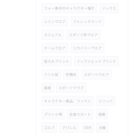
ファー素材のキャラクター帽子
ソックス
レインウエア
ストレッチスーツ
カジュアル
スポーツ系ウエア
チームウエア
リカバリーウエア
型入れプリント
インクジェットプリント
フリル型
作務衣
スポーツウエア
国産
スポーツクラブ
キャラクター商品、ワッペン
スリッパ
プリント柄
合皮スカート
高級
ゴルフ
アパレル
OEM
犬服