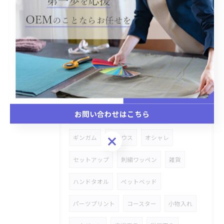
着物
犬の服
コート
カーゴパンツ
カスタマイズ
市場商材
ボアジャケット
市場カスタマイズ
多色多サイズ
帽子
タオル
コラボ
パーカー
トートバッグ
メンズ
お問い合わせはこちら
スキニーパンツ
追加オーダー
お問い合わせはこちら
ギンガム
ブラウス
オシャレ
セットアップ
刺繍ワッペン
雑貨
ハンドタオル
ペットベッド
パーツプリント
コースター
小物入れ