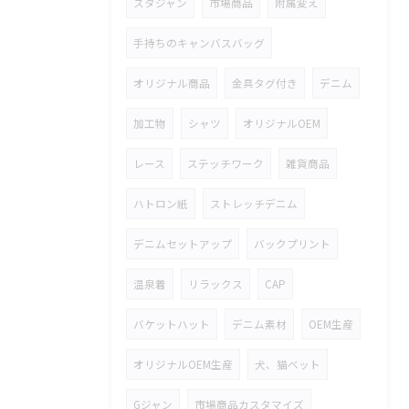
スタジャン
市場商品
附属変え
手持ちのキャンバスバッグ
オリジナル商品
金具タグ付き
デニム
加工物
シャツ
オリジナルOEM
レース
ステッチワーク
雑貨商品
ハトロン紙
ストレッチデニム
デニムセットアップ
バックプリント
温泉着
リラックス
CAP
バケットハット
デニム素材
OEM生産
オリジナルOEM生産
犬、猫ベット
Gジャン
市場商品カスタマイズ