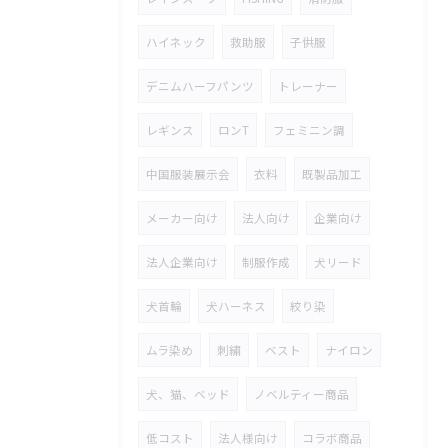
ハイネック
救助服
子供服
デニムハーフパンツ
トレーナー
レギンス
ロンT
フェミニン調
中国服装展示会
衣料
既製品加工
メーカー向け
法人向け
企業向け
法人企業向け
制服作成
犬リード
犬首輪
犬ハーネス
絞り染
ムラ染め
刺繍
ベスト
ナイロン
犬、猫、ベッド
ノベルティー商品
低コスト
法人様向け
コラボ商品