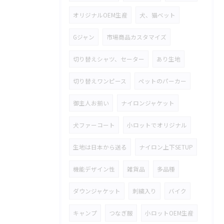
オリジナルOEM生産
犬、猫ベット
Gジャン
市場商品カスタマイズ
切り替えシャツ、セーター
あり生地
切り替えワンピース
ペットのパーカー
御主人お揃い
ナイロンジャケット
犬ファーコート
小ロットでオリジナル
生地は日本から送る
ナイロン上下SETUP
機能デザイン性
雑貨品
多品種
ダウンジャケット
刺繍入り
バイク
キャンプ
つなぎ服
小ロットOEM生産