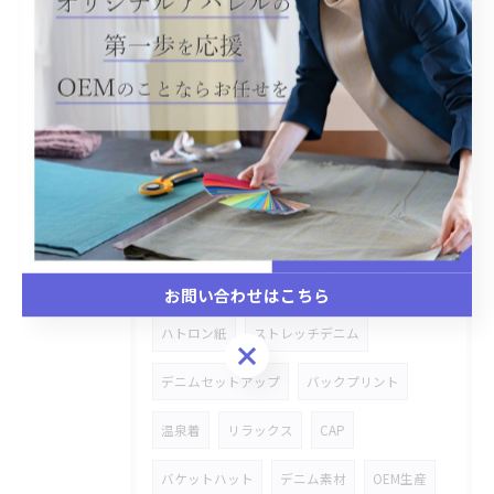
パーツプリント
コースター
小物入れ
スタジャン
市場商品
附属変え
手持ちのキャンバスバッグ
オリジナル商品
金具タグ付き
デニム
加工物
シャツ
オリジナルOEM
レース
ステッチワーク
雑貨商品
お問い合わせはこちら
ハトロン紙
ストレッチデニム
お問い合わせはこちら
デニムセットアップ
バックプリント
温泉着
リラックス
CAP
バケットハット
デニム素材
OEM生産