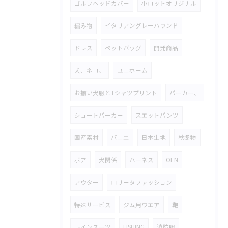
ゴルフヘッドカバー
小ロットオリジナル
編み物
イタリアングレーハウンド
ドレス
ペットバッグ
開発商品
犬、ネコ、
ユニホーム
お揃い犬服とTシャツプリント
パーカー、
ショートパーカー
スエットパンツ
国産素材
パニエ
日本生地
秋冬物
ボア
犬関係
ハーネス
OEN
アウター
ロリータファッション
特殊サービス
ジム用ウエア
鞄
レインスーツ
FISHING
消防服