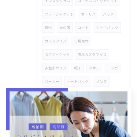
インスタグラム
コーデユロイジャケット
ファージャケット
オーリス
バッグ
着物
犬の服
コート
カーゴパンツ
カスタマイズ
市場商材
ボアジャケット
市場カスタマイズ
多色多サイズ
帽子
タオル
コラボ
パーカー
トートバッグ
メンズ
スキニーパンツ
追加オーダー
ギンガム
ブラウス
オシャレ
セットアップ
刺繍ワッペン
雑貨
ハンドタオル
ペットベッド