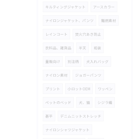
キルティングジャケット
アースカラー
ナイロンジャケット、パンツ
難燃素材
レインコート
焚火穴あき防止
衣料品、雑貨品
半天
和装
量販向け
別注柄
犬入れバッグ
ナイロン素材
ジョガーパンツ
プリント
小ロットOEM
ワッペン
ペットのベッド
犬、猫
シジラ織
甚平
デニムニットストレッチ
ナイロンシャツジャケット