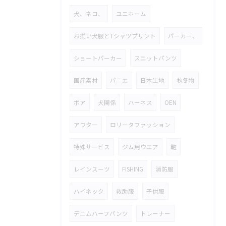
犬、ネコ、
ユニホーム
お揃い犬服とTシャツプリント
パーカー、
ショートパーカー
スエットパンツ
国産素材
パニエ
日本生地
秋冬物
ボア
犬関係
ハーネス
OEN
アウター
ロリータファッション
特殊サービス
ジム用ウエア
鞄
レインスーツ
FISHING
消防服
ハイネック
救助服
子供服
デニムハーフパンツ
トレーナー