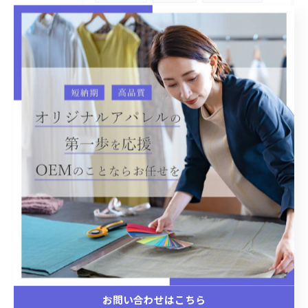
個人
オリジナル
グッズ
ワンピース
タイダイパンツ
キャップ
パンツ
アパレルOEM小ロットオリジナル商品生産
Tシャツ
オリジナル生産
ブラウス。少ない生産数量。オリジナル、
スカート
合皮ジャケット
インスタグラム
コーデユロイジャケット
ファージャケット
オーリス
バッグ
着物
犬の服
コート
カーゴパンツ
お問い合わせはこちら