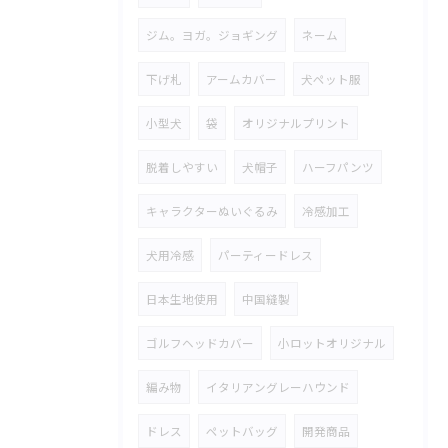
ジム。ヨガ。ジョギング
ネーム
下げ札
アームカバー
犬ペット服
小型犬
袋
オリジナルプリント
脱着しやすい
犬帽子
ハーフパンツ
キャラクターぬいぐるみ
冷感加工
犬用冷感
パーティードレス
日本生地使用
中国縫製
ゴルフヘッドカバー
小ロットオリジナル
編み物
イタリアングレーハウンド
ドレス
ペットバッグ
開発商品