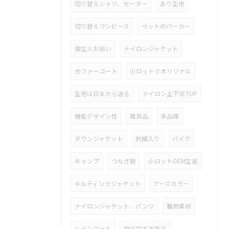
切り替えシャツ、セーター
あり生地
切り替えワンピース
ペットのパーカー
御主人お揃い
ナイロンジャケット
犬ファーコート
小ロットでオリジナル
生地は日本から送る
ナイロン上下SETUP
機能デザイン性
雑貨品
多品種
ダウンジャケット
刺繍入り
バイク
キャンプ
つなぎ服
小ロットOEM生産
キルティングジャケット
アースカラー
ナイロンジャケット、パンツ
難燃素材
レインコート
焚火穴あき防止