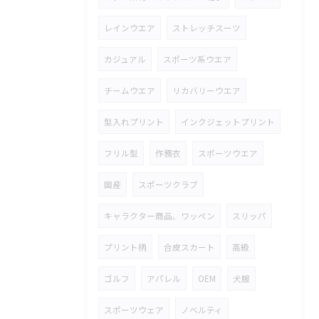
レインウエア
ストレッチスーツ
カジュアル
スポーツ系ウエア
チームウエア
リカバリーウエア
型入れプリント
インクジェットプリント
フリル型
作務衣
スポーツウエア
国産
スポーツクラブ
キャラクター商品、ワッペン
スリッパ
プリント柄
合皮スカート
高級
ゴルフ
アパレル
OEM
犬服
スポーツウェア
ノベルティ