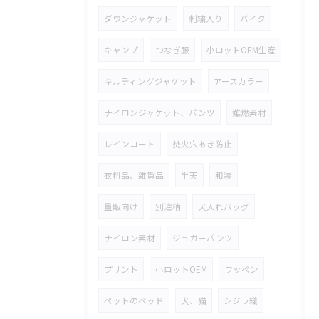
ダウンジャケット
刺繍入り
バイク
キャンプ
つなぎ服
小ロットOEM生産
キルティングジャケット
アースカラー
ナイロンジャケット、パンツ
難燃素材
レインコート
焚火穴あき防止
衣料品、雑貨品
半天
和装
量販向け
別注柄
犬入れバッグ
ナイロン素材
ジョガーパンツ
プリント
小ロットOEM
ワッペン
ペットのベッド
犬、猫
シジラ織