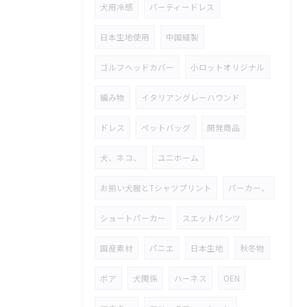
犬用冷感
パーティードレス
日本生地使用
中国縫製
ゴルフヘッドカバー
小ロットオリジナル
編み物
イタリアングレーハウンド
ドレス
ペットバッグ
開発商品
犬、ネコ、
ユニホーム
お揃い犬服とTシャツプリント
パーカー、
ショートパーカー
スエットパンツ
国産素材
パニエ
日本生地
秋冬物
ボア
犬関係
ハーネス
OEN