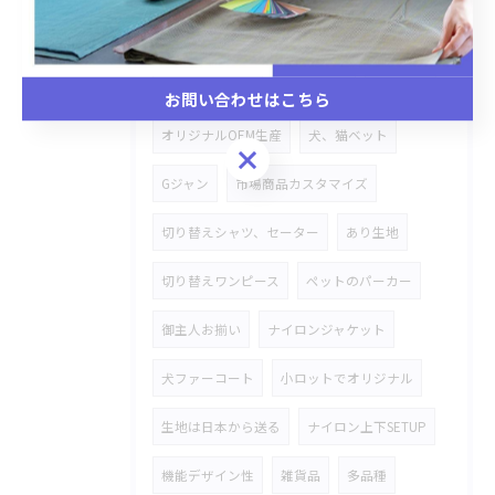
温泉着
リラックス
CAP
バケットハット
デニム素材
OEM生産
お問い合わせはこちら
オリジナルOEM生産
犬、猫ベット
お問い合わせはこちら
Gジャン
市場商品カスタマイズ
切り替えシャツ、セーター
あり生地
切り替えワンピース
ペットのパーカー
御主人お揃い
ナイロンジャケット
犬ファーコート
小ロットでオリジナル
生地は日本から送る
ナイロン上下SETUP
機能デザイン性
雑貨品
多品種