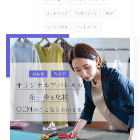
セットアップ
刺繍ワッペン
雑貨
ハンドタオル
ペットベッド
パーツプリント
コースター
小物入れ
スタジャン
市場商品
附属変え
手持ちのキャンバスバッグ
オリジナル商品
金具タグ付き
デニム
加工物
シャツ
オリジナルOEM
レース
ステッチワーク
雑貨商品
ハトロン紙
ストレッチデニム
デニムセットアップ
バックプリント