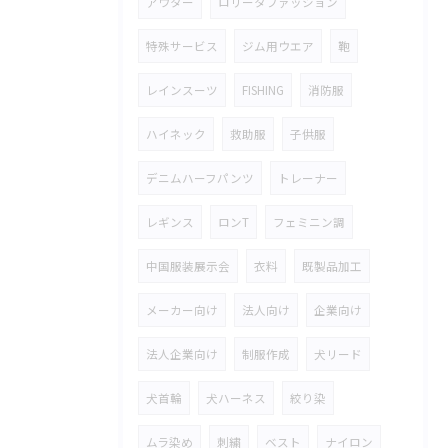
アウター
ロリータファッション
特殊サービス
ジム用ウエア
鞄
レインスーツ
FISHING
消防服
ハイネック
救助服
子供服
デニムハーフパンツ
トレーナー
レギンス
ロンT
フェミニン調
中国服装展示会
衣料
既製品加工
メーカー向け
法人向け
企業向け
法人企業向け
制服作成
犬リード
犬首輪
犬ハーネス
絞り染
ムラ染め
刺繍
ベスト
ナイロン