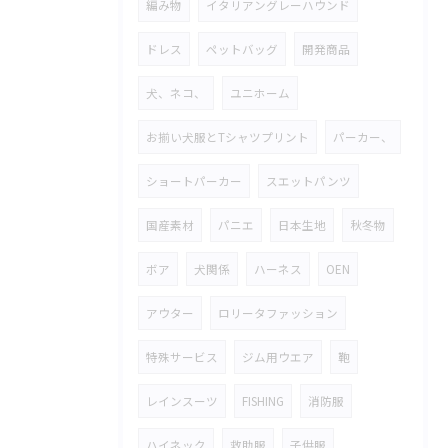
編み物
イタリアングレーハウンド
ドレス
ペットバッグ
開発商品
犬、ネコ、
ユニホーム
お揃い犬服とTシャツプリント
パーカー、
ショートパーカー
スエットパンツ
国産素材
パニエ
日本生地
秋冬物
ボア
犬関係
ハーネス
OEN
アウター
ロリータファッション
特殊サービス
ジム用ウエア
鞄
レインスーツ
FISHING
消防服
ハイネック
救助服
子供服