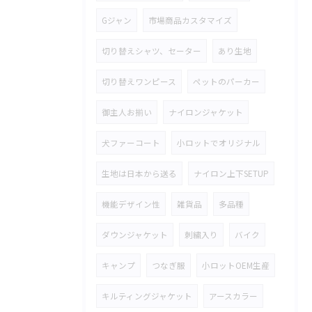
Gジャン
市場商品カスタマイズ
切り替えシャツ、セーター
あり生地
切り替えワンピース
ペットのパーカー
御主人お揃い
ナイロンジャケット
犬ファーコート
小ロットでオリジナル
生地は日本から送る
ナイロン上下SETUP
機能デザイン性
雑貨品
多品種
ダウンジャケット
刺繍入り
バイク
キャンプ
つなぎ服
小ロットOEM生産
キルティングジャケット
アースカラー