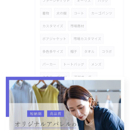
ファージャケット
オーリス
バッグ
着物
犬の服
コート
カーゴパンツ
カスタマイズ
市場商材
ボアジャケット
市場カスタマイズ
多色多サイズ
帽子
タオル
コラボ
パーカー
トートバッグ
メンズ
スキニーパンツ
追加オーダー
ギンガム
ブラウス
オシャレ
セットアップ
刺繍ワッペン
雑貨
ハンドタオル
ペットベッド
パーツプリント
コースター
小物入れ