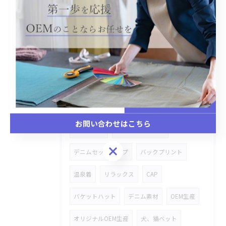
スタジャン
市場商品
附属変え
手持ちのキャンバスバッグ
オリジナル商品
金具タグ付き
デニム
加工物
シャツ
オリジナルOEM
レース
ステッチワーク
雑貨商品
お問い合わせはこちら
ハトロン紙
ストレッチデニム
お問い合わせはこちら
デニムセットアップ
バックプリント
温泉着
リラックス
CAP
バケットハット
デニム素材
OEM生産
オリジナルOEM生産
犬、猫ベット