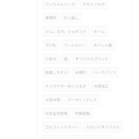
ワンちゃんバッグ
デザインもの
事務所
引っ越し
ジム。ヨガ。ジョギング
ネーム
下げ札
アームカバー
犬ペット服
小型犬
袋
オリジナルプリント
脱着しやすい
犬帽子
ハーフパンツ
キャラクターぬいぐるみ
冷感加工
犬用冷感
パーティードレス
日本生地使用
中国縫製
ゴルフヘッドカバー
小ロットオリジナル