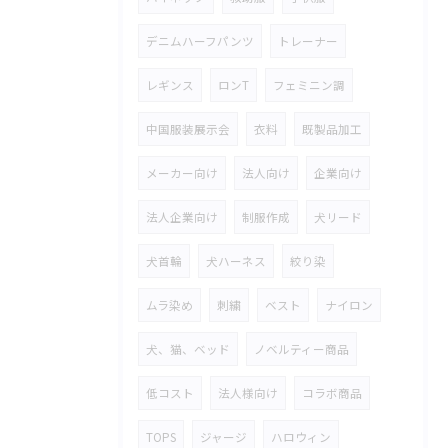
デニムハーフパンツ
トレーナー
レギンス
ロンT
フェミニン調
中国服装展示会
衣料
既製品加工
メーカー向け
法人向け
企業向け
法人企業向け
制服作成
犬リード
犬首輪
犬ハーネス
絞り染
ムラ染め
刺繍
ベスト
ナイロン
犬、猫、ベッド
ノベルティー商品
低コスト
法人様向け
コラボ商品
TOPS
ジャージ
ハロウィン