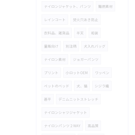
ナイロンジャケット、パンツ
難燃素材
レインコート
焚火穴あき防止
衣料品、雑貨品
半天
和装
量販向け
別注柄
犬入れバッグ
ナイロン素材
ジョガーパンツ
プリント
小ロットOEM
ワッペン
ペットのベッド
犬、猫
シジラ織
甚平
デニムニットストレッチ
ナイロンシャツジャケット
ナイロンパンツ２WAY
高品質