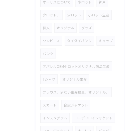
オーリスについて
小ロット
神戸
少ロット、
少ロット
小ロット生産
個人
オリジナル
グッズ
ワンピース
タイダイパンツ
キャップ
パンツ
アパレルOEM小ロットオリジナル商品生産
Tシャツ
オリジナル生産
ブラウス。少ない生産数量。オリジナル、
スカート
合皮ジャケット
インスタグラム
コーデユロイジャケット
ファージャケット
オーリス
バッグ