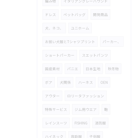
編み物
イタリアングレーハウンド
ドレス
ペットバッグ
開発商品
犬、ネコ、
ユニホーム
お揃い犬服とTシャツプリント
パーカー、
ショートパーカー
スエットパンツ
国産素材
パニエ
日本生地
秋冬物
ボア
犬関係
ハーネス
OEN
アウター
ロリータファッション
特殊サービス
ジム用ウエア
鞄
レインスーツ
FISHING
消防服
ハイネック
救助服
子供服