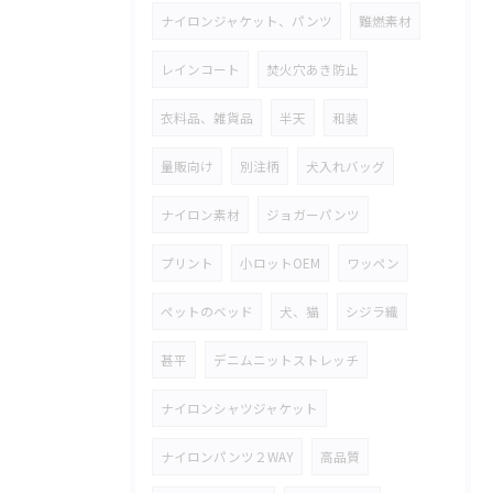
ナイロンジャケット、パンツ
難燃素材
レインコート
焚火穴あき防止
衣料品、雑貨品
半天
和装
量販向け
別注柄
犬入れバッグ
ナイロン素材
ジョガーパンツ
プリント
小ロットOEM
ワッペン
ペットのベッド
犬、猫
シジラ織
甚平
デニムニットストレッチ
ナイロンシャツジャケット
ナイロンパンツ２WAY
高品質