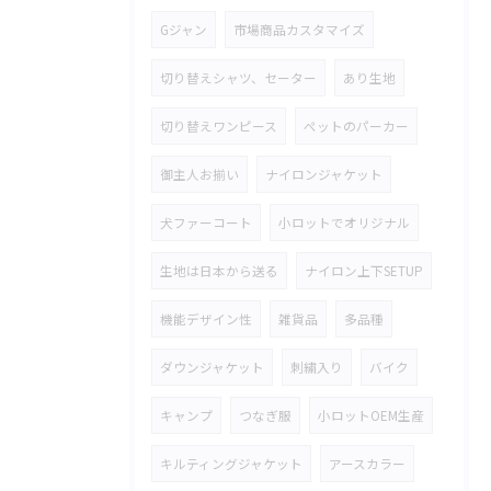
Gジャン
市場商品カスタマイズ
切り替えシャツ、セーター
あり生地
切り替えワンピース
ペットのパーカー
御主人お揃い
ナイロンジャケット
犬ファーコート
小ロットでオリジナル
生地は日本から送る
ナイロン上下SETUP
機能デザイン性
雑貨品
多品種
ダウンジャケット
刺繍入り
バイク
キャンプ
つなぎ服
小ロットOEM生産
キルティングジャケット
アースカラー