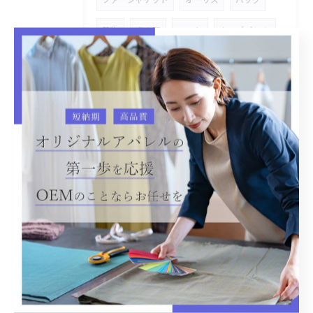
着物
犬の服
コート
カーゴパンツ
カスタマイズ
市場商材
ボアジャケット
市場カスタマイズ
多色多サイズ
帽子
タオル
コラボ
パーカー
トートバッグ
メンズ
スキニーパンツ
追加オーダー
ギンガム
ブラウス
オシャレ
セットアップ
刺繍ワッペン
雑貨
ハンドタオル
ペットベッド
パーツプリント
コースター
小物入れ