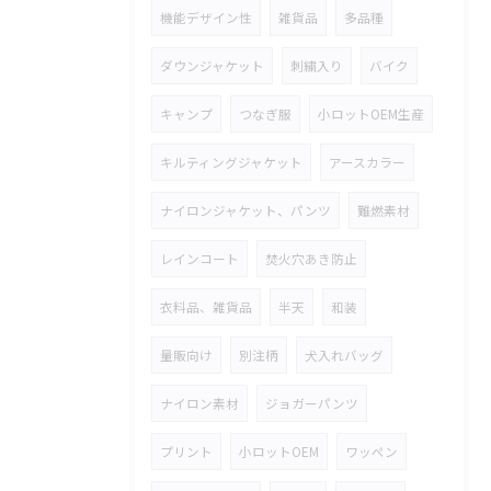
機能デザイン性
雑貨品
多品種
ダウンジャケット
刺繍入り
バイク
キャンプ
つなぎ服
小ロットOEM生産
キルティングジャケット
アースカラー
ナイロンジャケット、パンツ
難燃素材
レインコート
焚火穴あき防止
衣料品、雑貨品
半天
和装
量販向け
別注柄
犬入れバッグ
ナイロン素材
ジョガーパンツ
プリント
小ロットOEM
ワッペン