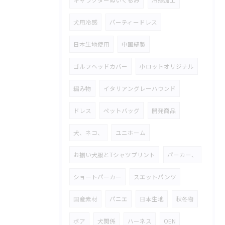
キャラクターぬいぐるみ
冷感加工
犬用冷感
パーティードレス
日本生地使用
中国縫製
ゴルフヘッドカバー
小ロットオリジナル
編み物
イタリアングレーハウンド
ドレス
ペットバッグ
開発商品
犬、ネコ、
ユニホーム
お揃い犬服とTシャツプリント
パーカー、
ショートパーカー
スエットパンツ
国産素材
パニエ
日本生地
秋冬物
ボア
犬関係
ハーネス
OEN