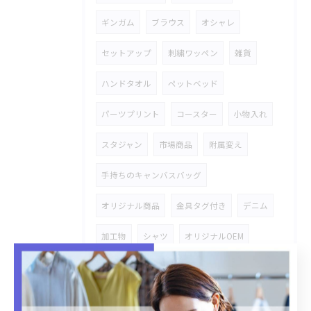
ギンガム
ブラウス
オシャレ
セットアップ
刺繍ワッペン
雑貨
ハンドタオル
ペットベッド
パーツプリント
コースター
小物入れ
スタジャン
市場商品
附属変え
手持ちのキャンバスバッグ
オリジナル商品
金具タグ付き
デニム
加工物
シャツ
オリジナルOEM
レース
ステッチワーク
雑貨商品
ハトロン紙
ストレッチデニム