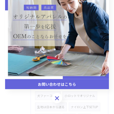
デニムセットアップ
バックプリント
温泉着
リラックス
CAP
バケットハット
デニム素材
OEM生産
オリジナルOEM生産
犬、猫ベット
Gジャン
市場商品カスタマイズ
切り替えシャツ、セーター
あり生地
切り替えワンピース
ペットのパーカー
お問い合わせはこちら
御主人お揃い
ナイロンジャケット
犬ファーコート
小ロットでオリジナル
お問い合わせはこちら
生地は日本から送る
ナイロン上下SETUP