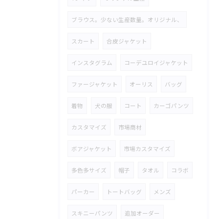
ブラウス。少ない生産数量。オリジナル、
スカート
合皮ジャケット
インスタグラム
コーデユロイジャケット
ファージャケット
オーリス
バッグ
着物
犬の服
コート
カーゴパンツ
カスタマイズ
市場商材
ボアジャケット
市場カスタマイズ
多色多サイズ
帽子
タオル
コラボ
パーカー
トートバッグ
メンズ
スキニーパンツ
追加オーダー