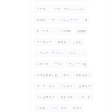
アウター
ロリータファッション
特殊サービス
ジム用ウエア
鞄
レインスーツ
FISHING
消防服
ハイネック
救助服
子供服
デニムハーフパンツ
トレーナー
レギンス
ロンT
フェミニン調
中国服装展示会
衣料
既製品加工
メーカー向け
法人向け
企業向け
法人企業向け
制服作成
犬リード
犬首輪
犬ハーネス
絞り染