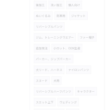
後加工
洗い加工
個人向け
ぬいぐるみ
防寒用
ジャケット
リバーシブルパンツ
ジム、トレーニングウエアー
ファー帽子
追加発注
小ロット、OEM生産
パーカー、ジップパーカー
犬リード、ハーネス
ナイロンパンツ
スヌード
犬用
リバーシブルハーフパンツ
キャラクター
スエット上下
ウェディング