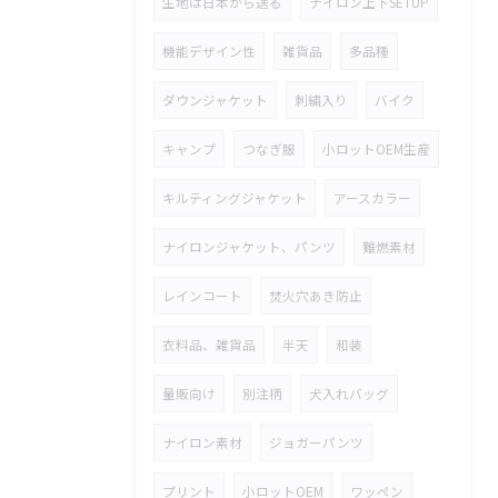
生地は日本から送る
ナイロン上下SETUP
機能デザイン性
雑貨品
多品種
ダウンジャケット
刺繍入り
バイク
キャンプ
つなぎ服
小ロットOEM生産
キルティングジャケット
アースカラー
ナイロンジャケット、パンツ
難燃素材
レインコート
焚火穴あき防止
衣料品、雑貨品
半天
和装
量販向け
別注柄
犬入れバッグ
ナイロン素材
ジョガーパンツ
プリント
小ロットOEM
ワッペン