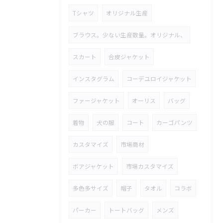
Tシャツ
オリジナル生産
ブラウス。少ない生産数量。オリジナル、
スカート
合皮ジャケット
インスタグラム
コーデユロイジャケット
ファージャケット
オーリス
バッグ
着物
犬の服
コート
カーゴパンツ
カスタマイズ
市場商材
ボアジャケット
市場カスタマイズ
多色多サイズ
帽子
タオル
コラボ
パーカー
トートバッグ
メンズ