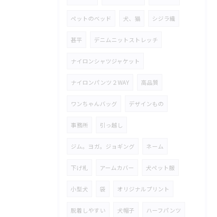
ペットのベッド
犬、猫
シジラ織
甚平
デニムニットストレッチ
ナイロンシャツジャケット
ナイロンパンツ２WAY
高品質
ワンちゃんバッグ
デザインもの
事務所
引っ越し
ジム。ヨガ。ジョギング
ネーム
下げ札
アームカバー
犬ペット服
小型犬
袋
オリジナルプリント
脱着しやすい
犬帽子
ハーフパンツ