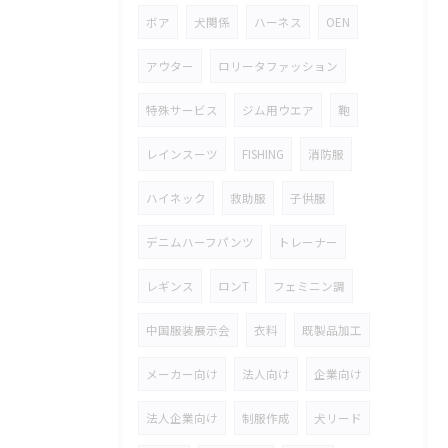
ボア
犬関係
ハーネス
OEN
アウター
ロリータファッション
特殊サービス
ジム用ウエア
鞄
レインスーツ
FISHING
消防服
ハイネック
救助服
子供服
デニムハーフパンツ
トレーナー
レギンス
ロンT
フェミニン調
中国服装展示会
衣料
既製品加工
メーカー向け
法人向け
企業向け
法人企業向け
制服作成
犬リード