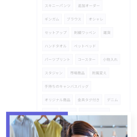
スキニーパンツ
追加オーダー
ギンガム
ブラウス
オシャレ
セットアップ
刺繍ワッペン
雑貨
ハンドタオル
ペットベッド
パーツプリント
コースター
小物入れ
スタジャン
市場商品
附属変え
手持ちのキャンバスバッグ
オリジナル商品
金具タグ付き
デニム
加工物
シャツ
オリジナルOEM
レース
ステッチワーク
雑貨商品