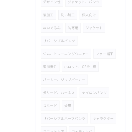
デザイン性
ジャケット、パンツ
後加工
洗い加工
個人向け
ぬいぐるみ
防寒用
ジャケット
リバーシブルパンツ
ジム、トレーニングウエアー
ファー帽子
追加発注
小ロット、OEM生産
パーカー、ジップパーカー
犬リード、ハーネス
ナイロンパンツ
スヌード
犬用
リバーシブルハーフパンツ
キャラクター
スエット上下
ウェディング