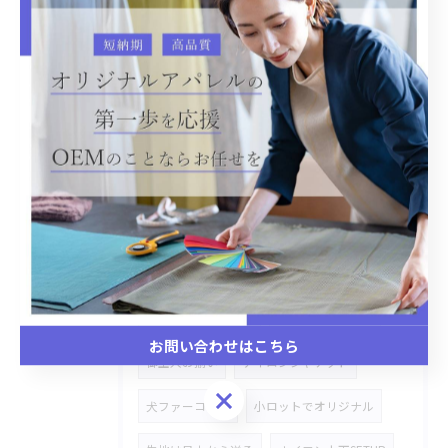
ハトロン紙
ストレッチデニム
デニムセットアップ
バックプリント
温泉着
リラックス
CAP
バケットハット
デニム素材
OEM生産
オリジナルOEM生産
犬、猫ベット
Gジャン
市場商品カスタマイズ
切り替えシャツ、セーター
あり生地
切り替えワンピース
ペットのパーカー
お問い合わせはこちら
御主人お揃い
ナイロンジャケット
お問い合わせはこちら
犬ファーコート
小ロットでオリジナル