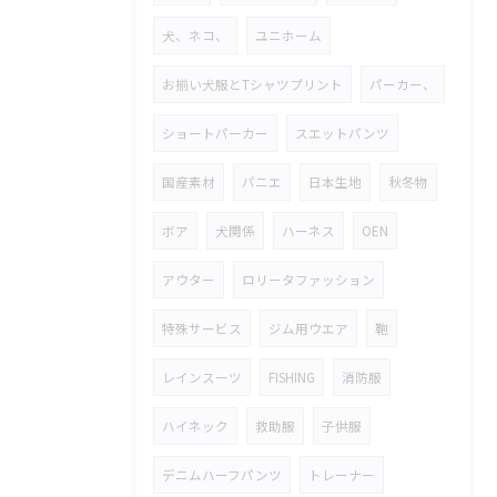
犬、ネコ、
ユニホーム
お揃い犬服とTシャツプリント
パーカー、
ショートパーカー
スエットパンツ
国産素材
パニエ
日本生地
秋冬物
ボア
犬関係
ハーネス
OEN
アウター
ロリータファッション
特殊サービス
ジム用ウエア
鞄
レインスーツ
FISHING
消防服
ハイネック
救助服
子供服
デニムハーフパンツ
トレーナー