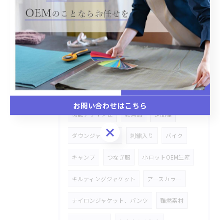
切り替えシャツ、セーター
あり生地
切り替えワンピース
ペットのパーカー
御主人お揃い
ナイロンジャケット
犬ファーコート
小ロットでオリジナル
生地は日本から送る
ナイロン上下SETUP
お問い合わせはこちら
機能デザイン性
雑貨品
多品種
お問い合わせはこちら
ダウンジャケット
刺繍入り
バイク
キャンプ
つなぎ服
小ロットOEM生産
キルティングジャケット
アースカラー
ナイロンジャケット、パンツ
難燃素材