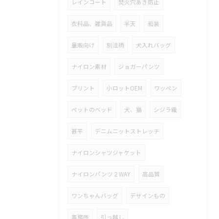
レインコート
焚火穴あき防止
衣料品、雑貨品
半天
和装
量販向け
別注柄
犬入れバッグ
ナイロン素材
ジョガーパンツ
プリント
小ロットOEM
ワッペン
ペットのベッド
犬、猫
シジラ織
甚平
デニムニットストレッチ
ナイロンシャツジャケット
ナイロンパンツ２WAY
高品質
ワンちゃんバッグ
デザインもの
事務所
引っ越し