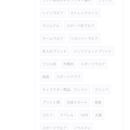
ファー素材のキャラクター帽子
ソックス
レインウエア
ストレッチスーツ
カジュアル
スポーツ系ウエア
チームウエア
リカバリーウエア
型入れプリント
インクジェットプリント
フリル型
作務衣
スポーツウエア
国産
スポーツクラブ
キャラクター商品、ワッペン
スリッパ
プリント柄
合皮スカート
高級
ゴルフ
アパレル
OEM
犬服
スポーツウェア
ノベルティ