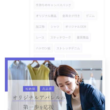
手持ちのキャンバスバッグ
オリジナル商品
金具タグ付き
デニム
加工物
シャツ
オリジナルOEM
レース
ステッチワーク
雑貨商品
ハトロン紙
ストレッチデニム
デニムセットアップ
バックプリント
温泉着
リラックス
CAP
バケットハット
デニム素材
OEM生産
オリジナルOEM生産
犬、猫ベット
Gジャン
市場商品カスタマイズ