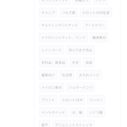
ダウンジャケット
刺繍入り
バイク
キャンプ
つなぎ服
小ロットOEM生産
キルティングジャケット
アースカラー
ナイロンジャケット、パンツ
難燃素材
レインコート
焚火穴あき防止
衣料品、雑貨品
半天
和装
量販向け
別注柄
犬入れバッグ
ナイロン素材
ジョガーパンツ
プリント
小ロットOEM
ワッペン
ペットのベッド
犬、猫
シジラ織
甚平
デニムニットストレッチ