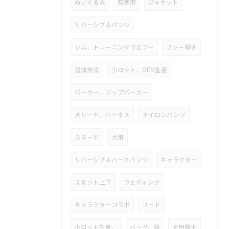
ぬいぐるみ
防寒用
ジャケット
リバーシブルパンツ
ジム、トレーニングウエアー
ファー帽子
追加発注
小ロット、OEM生産
パーカー、ジップパーカー
犬リード、ハーネス
ナイロンパンツ
スヌード
犬用
リバーシブルハーフパンツ
キャラクター
スエット上下
ウェディング
キャラクターコラボ
リード
小ロット生産、
バッグ、袋
犬用帽子