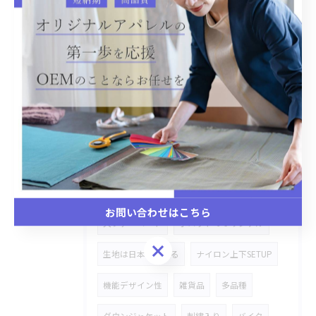
温泉着
リラックス
CAP
バケットハット
デニム素材
OEM生産
オリジナルOEM生産
犬、猫ベット
Gジャン
市場商品カスタマイズ
切り替えシャツ、セーター
あり生地
切り替えワンピース
ペットのパーカー
御主人お揃い
ナイロンジャケット
お問い合わせはこちら
犬ファーコート
小ロットでオリジナル
お問い合わせはこちら
生地は日本から送る
ナイロン上下SETUP
機能デザイン性
雑貨品
多品種