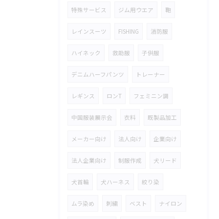
特殊サービス
ジム用ウエア
鞄
レインスーツ
FISHING
消防服
ハイネック
救助服
子供服
デニムハーフパンツ
トレーナー
レギンス
ロンT
フェミニン調
中国服装展示会
衣料
既製品加工
メーカー向け
法人向け
企業向け
法人企業向け
制服作成
犬リード
犬首輪
犬ハーネス
絞り染
ムラ染め
刺繍
ベスト
ナイロン