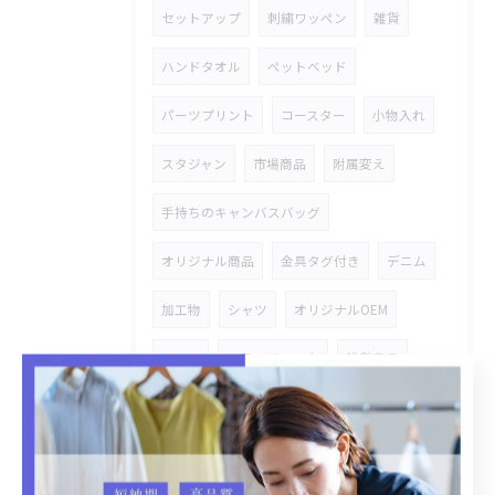
セットアップ
刺繍ワッペン
雑貨
ハンドタオル
ペットベッド
パーツプリント
コースター
小物入れ
スタジャン
市場商品
附属変え
手持ちのキャンバスバッグ
オリジナル商品
金具タグ付き
デニム
加工物
シャツ
オリジナルOEM
レース
ステッチワーク
雑貨商品
ハトロン紙
ストレッチデニム
デニムセットアップ
バックプリント