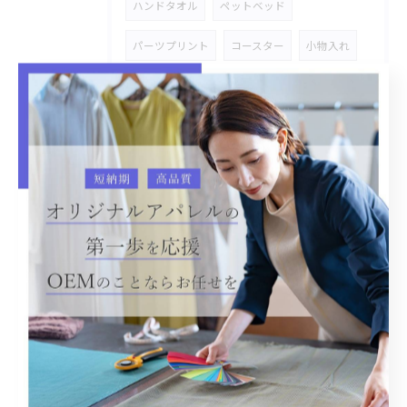
ハンドタオル
ペットベッド
パーツプリント
コースター
小物入れ
スタジャン
市場商品
附属変え
手持ちのキャンバスバッグ
オリジナル商品
金具タグ付き
デニム
加工物
シャツ
オリジナルOEM
レース
ステッチワーク
雑貨商品
ハトロン紙
ストレッチデニム
デニムセットアップ
バックプリント
温泉着
リラックス
CAP
バケットハット
デニム素材
OEM生産