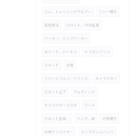
ジム、トレーニングウエアー
ファー帽子
追加発注
小ロット、OEM生産
パーカー、ジップパーカー
犬リード、ハーネス
ナイロンパンツ
スヌード
犬用
リバーシブルハーフパンツ
キャラクター
スエット上下
ウェディング
キャラクターコラボ
リード
小ロット生産、
バッグ、袋
犬用帽子
犬用サンバイザー
メンズデニムパンツ