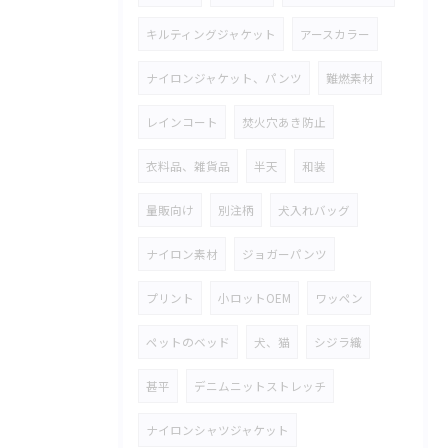
キルティングジャケット
アースカラー
ナイロンジャケット、パンツ
難燃素材
レインコート
焚火穴あき防止
衣料品、雑貨品
半天
和装
量販向け
別注柄
犬入れバッグ
ナイロン素材
ジョガーパンツ
プリント
小ロットOEM
ワッペン
ペットのベッド
犬、猫
シジラ織
甚平
デニムニットストレッチ
ナイロンシャツジャケット