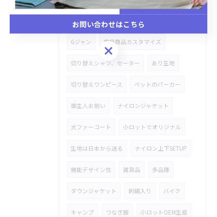
オリジナルOEM生産
犬、猫ベット
お問い合わせはこちら
Gジャン
市場商品カスタマイズ
お問い合わせはこちら
切り替えシャツ、セーター
あり生地
切り替えワンピース
ペットのパーカー
御主人お揃い
ナイロンジャケット
犬ファーコート
小ロットでオリジナル
生地は日本から送る
ナイロン上下SETUP
機能デザイン性
雑貨品
多品種
ダウンジャケット
刺繍入り
バイク
キャンプ
つなぎ服
小ロットOEM生産