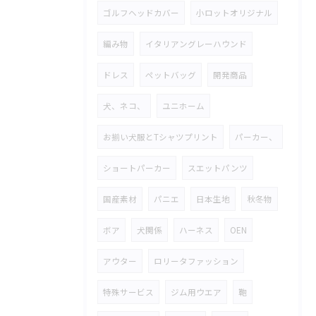
ゴルフヘッドカバー
小ロットオリジナル
編み物
イタリアングレーハウンド
ドレス
ペットバッグ
開発商品
犬、ネコ、
ユニホーム
お揃い犬服とTシャツプリント
パーカー、
ショートパーカー
スエットパンツ
国産素材
パニエ
日本生地
秋冬物
ボア
犬関係
ハーネス
OEN
アウター
ロリータファッション
特殊サービス
ジム用ウエア
鞄