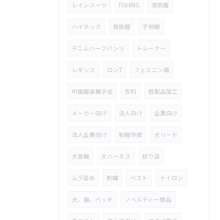
レインスーツ
FISHING
消防服
ハイネック
救助服
子供服
デニムハーフパンツ
トレーナー
レギンス
ロンT
フェミニン調
中国服装展示会
衣料
既製品加工
メーカー向け
法人向け
企業向け
法人企業向け
制服作成
犬リード
犬首輪
犬ハーネス
絞り染
ムラ染め
刺繍
ベスト
ナイロン
犬、猫、ベッド
ノベルティー商品