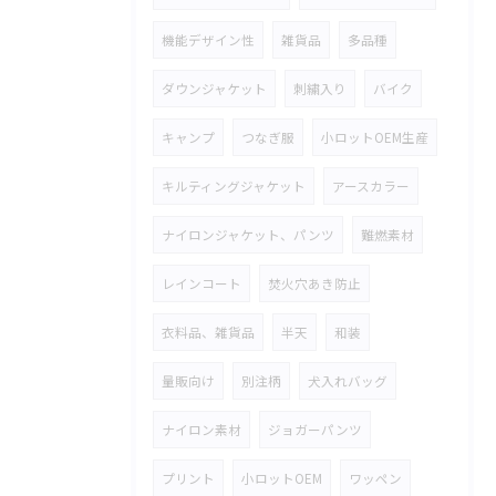
機能デザイン性
雑貨品
多品種
ダウンジャケット
刺繍入り
バイク
キャンプ
つなぎ服
小ロットOEM生産
キルティングジャケット
アースカラー
ナイロンジャケット、パンツ
難燃素材
レインコート
焚火穴あき防止
衣料品、雑貨品
半天
和装
量販向け
別注柄
犬入れバッグ
ナイロン素材
ジョガーパンツ
プリント
小ロットOEM
ワッペン