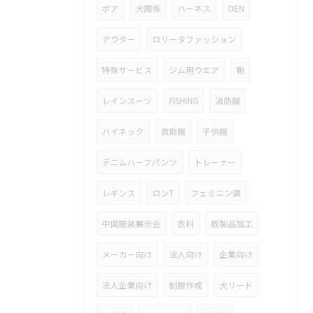
ボア
犬関係
ハーネス
OEN
アウター
ロリータファッション
特殊サービス
ジム用ウエア
鞄
レインスーツ
FISHING
消防服
ハイネック
救助服
子供服
デニムハーフパンツ
トレーナー
レギンス
ロンT
フェミニン調
中国服装展示会
衣料
既製品加工
メーカー向け
法人向け
企業向け
法人企業向け
制服作成
犬リード