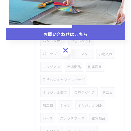
スキニーパンツ
追加オーダー
ギンガム
ブラウス
オシャレ
セットアップ
刺繍ワッペン
雑貨
お問い合わせはこちら
ハンドタオル
ペットベッド
お問い合わせはこちら
パーツプリント
コースター
小物入れ
スタジャン
市場商品
附属変え
手持ちのキャンバスバッグ
オリジナル商品
金具タグ付き
デニム
加工物
シャツ
オリジナルOEM
レース
ステッチワーク
雑貨商品