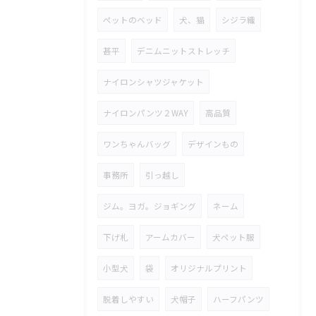
ペットのベッド
犬、猫
シジラ織
甚平
デニムニットストレッチ
ナイロンシャツジャケット
ナイロンパンツ２WAY
高品質
ワンちゃんバッグ
デザインもの
事務所
引っ越し
ジム。ヨガ。ジョギング
ネーム
下げ札
アームカバー
犬ペット服
小型犬
袋
オリジナルプリント
脱着しやすい
犬帽子
ハーフパンツ