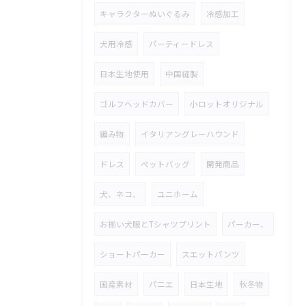
キャラクターぬいぐるみ
冷感加工
犬用冷感
パーティードレス
日本生地使用
中国縫製
ゴルフヘッドカバー
小ロットオリジナル
編み物
イタリアングレーハウンド
ドレス
ペットバッグ
開発商品
犬、ネコ、
ユニホーム
お揃い犬服とTシャツプリント
パーカー、
ショートパーカー
スエットパンツ
国産素材
パニエ
日本生地
秋冬物