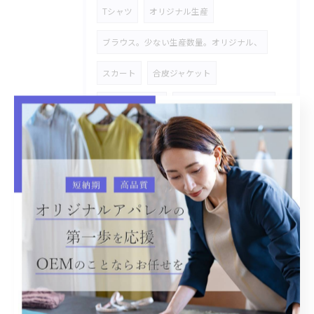
Tシャツ
オリジナル生産
ブラウス。少ない生産数量。オリジナル、
スカート
合皮ジャケット
インスタグラム
コーデユロイジャケット
ファージャケット
オーリス
バッグ
着物
犬の服
コート
カーゴパンツ
カスタマイズ
市場商材
ボアジャケット
市場カスタマイズ
多色多サイズ
帽子
タオル
コラボ
パーカー
トートバッグ
メンズ