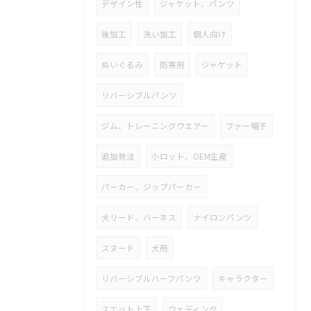
デザイン性
ジャケット、パンツ
後加工
洗い加工
個人向け
ぬいぐるみ
防寒用
ジャケット
リバーシブルパンツ
ジム、トレーニングウエアー
ファー帽子
追加発注
小ロット、OEM生産
パーカー、ジップパーカー
犬リード、ハーネス
ナイロンパンツ
スヌード
犬用
リバーシブルハーフパンツ
キャラクター
スエット上下
ウェディング