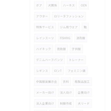
ボア
犬関係
ハーネス
OEN
アウター
ロリータファッション
特殊サービス
ジム用ウエア
鞄
レインスーツ
FISHING
消防服
ハイネック
救助服
子供服
デニムハーフパンツ
トレーナー
レギンス
ロンT
フェミニン調
中国服装展示会
衣料
既製品加工
メーカー向け
法人向け
企業向け
法人企業向け
制服作成
犬リード