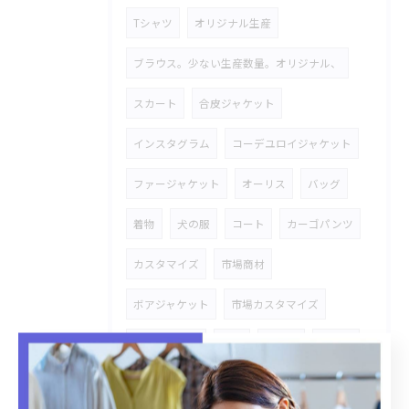
Tシャツ
オリジナル生産
ブラウス。少ない生産数量。オリジナル、
スカート
合皮ジャケット
インスタグラム
コーデユロイジャケット
ファージャケット
オーリス
バッグ
着物
犬の服
コート
カーゴパンツ
カスタマイズ
市場商材
ボアジャケット
市場カスタマイズ
多色多サイズ
帽子
タオル
コラボ
パーカー
トートバッグ
メンズ