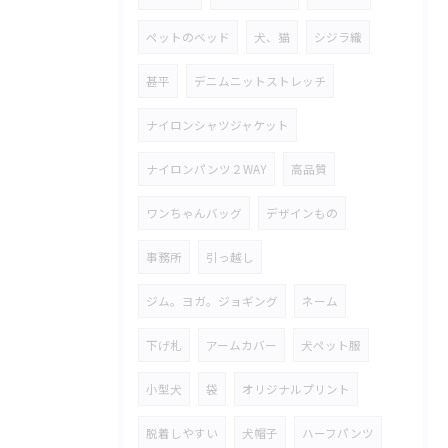
ペットのベッド
犬、猫
シジラ織
甚平
デニムニットストレッチ
ナイロンシャツジャケット
ナイロンパンツ２WAY
高品質
ワンちゃんバッグ
デザインもの
事務所
引っ越し
ジム。ヨガ。ジョギング
ネーム
下げ札
アームカバー
犬ペット服
小型犬
袋
オリジナルプリント
脱着しやすい
犬帽子
ハーフパンツ