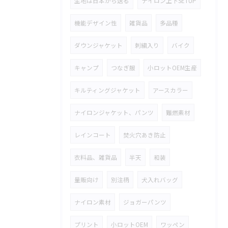
生地は日本から送る
ナイロン上下SETUP
機能デザイン性
雑貨品
多品種
ダウンジャケット
刺繍入り
バイク
キャンプ
つなぎ服
小ロットOEM生産
キルティングジャケット
アースカラー
ナイロンジャケット、パンツ
難燃素材
レインコート
焚火穴あき防止
衣料品、雑貨品
半天
和装
量販向け
別注柄
犬入れバッグ
ナイロン素材
ジョガーパンツ
プリント
小ロットOEM
ワッペン