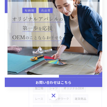
スキニーパンツ
追加オーダー
ギンガム
ブラウス
オシャレ
セットアップ
刺繍ワッペン
雑貨
ハンドタオル
ペットベッド
パーツプリント
コースター
小物入れ
スタジャン
市場商品
附属変え
手持ちのキャンバスバッグ
オリジナル商品
金具タグ付き
デニム
お問い合わせはこちら
加工物
シャツ
オリジナルOEM
お問い合わせはこちら
レース
ステッチワーク
雑貨商品