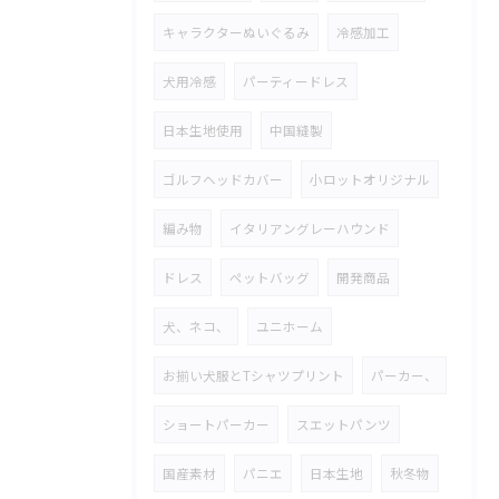
キャラクターぬいぐるみ
冷感加工
犬用冷感
パーティードレス
日本生地使用
中国縫製
ゴルフヘッドカバー
小ロットオリジナル
編み物
イタリアングレーハウンド
ドレス
ペットバッグ
開発商品
犬、ネコ、
ユニホーム
お揃い犬服とTシャツプリント
パーカー、
ショートパーカー
スエットパンツ
国産素材
パニエ
日本生地
秋冬物