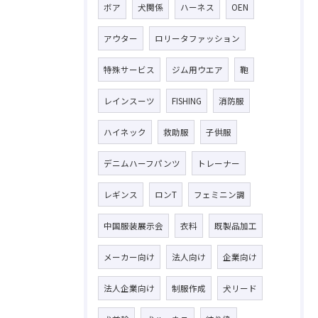
ボア
犬関係
ハーネス
OEN
アウター
ロリータファッション
特殊サービス
ジム用ウエア
鞄
レインスーツ
FISHING
消防服
ハイネック
救助服
子供服
デニムハーフパンツ
トレーナー
レギンス
ロンT
フェミニン調
中国服装展示会
衣料
既製品加工
メーカー向け
法人向け
企業向け
法人企業向け
制服作成
犬リード