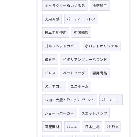
キャラクターぬいぐるみ
冷感加工
犬用冷感
パーティードレス
日本生地使用
中国縫製
ゴルフヘッドカバー
小ロットオリジナル
お問い合わせはこちら
編み物
イタリアングレーハウンド
ドレス
ペットバッグ
開発商品
犬、ネコ、
ユニホーム
お揃い犬服とTシャツプリント
パーカー、
ショートパーカー
スエットパンツ
国産素材
パニエ
日本生地
秋冬物