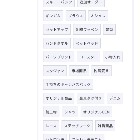
スキニーパンツ
追加オーダー
ギンガム
ブラウス
オシャレ
セットアップ
刺繍ワッペン
雑貨
ハンドタオル
ペットベッド
パーツプリント
コースター
小物入れ
スタジャン
市場商品
附属変え
手持ちのキャンバスバッグ
オリジナル商品
金具タグ付き
デニム
加工物
シャツ
オリジナルOEM
レース
ステッチワーク
雑貨商品
ハトロン紙
ストレッチデニム