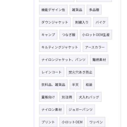
機能デザイン性
雑貨品
多品種
ダウンジャケット
刺繍入り
バイク
キャンプ
つなぎ服
小ロットOEM生産
キルティングジャケット
アースカラー
ナイロンジャケット、パンツ
難燃素材
レインコート
焚火穴あき防止
衣料品、雑貨品
半天
和装
量販向け
別注柄
犬入れバッグ
ナイロン素材
ジョガーパンツ
プリント
小ロットOEM
ワッペン