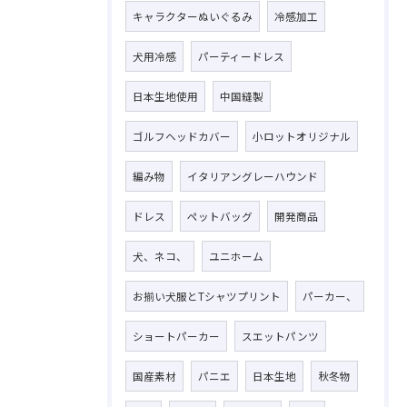
キャラクターぬいぐるみ
冷感加工
犬用冷感
パーティードレス
日本生地使用
中国縫製
ゴルフヘッドカバー
小ロットオリジナル
お問い合わせはこちら
編み物
イタリアングレーハウンド
ドレス
ペットバッグ
開発商品
犬、ネコ、
ユニホーム
お揃い犬服とTシャツプリント
パーカー、
ショートパーカー
スエットパンツ
国産素材
パニエ
日本生地
秋冬物