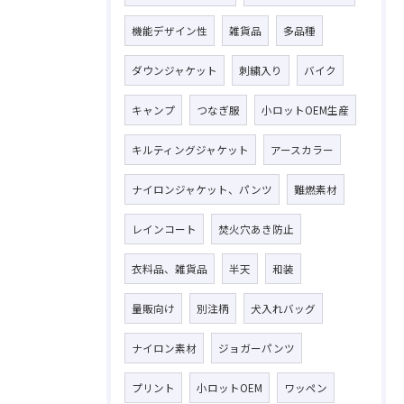
機能デザイン性
雑貨品
多品種
ダウンジャケット
刺繍入り
バイク
キャンプ
つなぎ服
小ロットOEM生産
キルティングジャケット
アースカラー
ナイロンジャケット、パンツ
難燃素材
レインコート
焚火穴あき防止
衣料品、雑貨品
半天
和装
量販向け
別注柄
犬入れバッグ
ナイロン素材
ジョガーパンツ
プリント
小ロットOEM
ワッペン