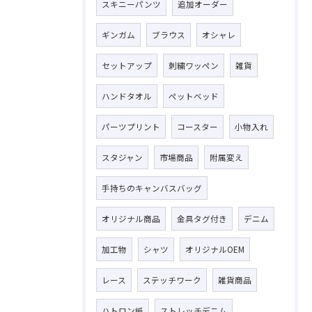
スキニーパンツ
追加オーダー
ギンガム
ブラウス
オシャレ
セットアップ
刺繍ワッペン
雑貨
ハンドタオル
ペットベッド
パーツプリント
コースター
小物入れ
スタジャン
市場商品
附属変え
手持ちのキャンバスバッグ
オリジナル商品
金具タグ付き
デニム
加工物
シャツ
オリジナルOEM
レース
ステッチワーク
雑貨商品
ハトロン紙
ストレッチデニム