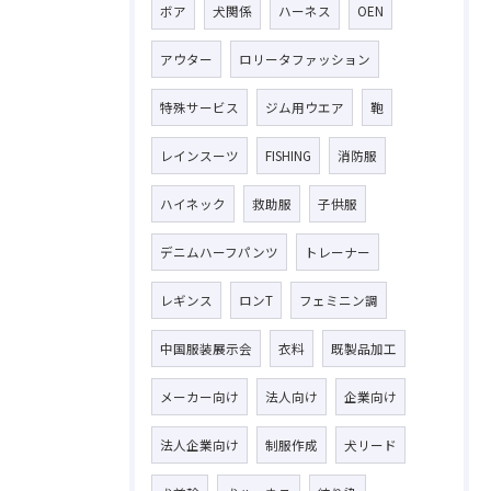
ボア
犬関係
ハーネス
OEN
アウター
ロリータファッション
特殊サービス
ジム用ウエア
鞄
レインスーツ
FISHING
消防服
ハイネック
救助服
子供服
デニムハーフパンツ
トレーナー
レギンス
ロンT
フェミニン調
中国服装展示会
衣料
既製品加工
メーカー向け
法人向け
企業向け
法人企業向け
制服作成
犬リード