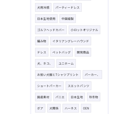
犬用冷感
パーティードレス
日本生地使用
中国縫製
ゴルフヘッドカバー
小ロットオリジナル
お問い合わせはこちら
編み物
イタリアングレーハウンド
ドレス
ペットバッグ
開発商品
犬、ネコ、
ユニホーム
お揃い犬服とTシャツプリント
パーカー、
ショートパーカー
スエットパンツ
国産素材
パニエ
日本生地
秋冬物
ボア
犬関係
ハーネス
OEN