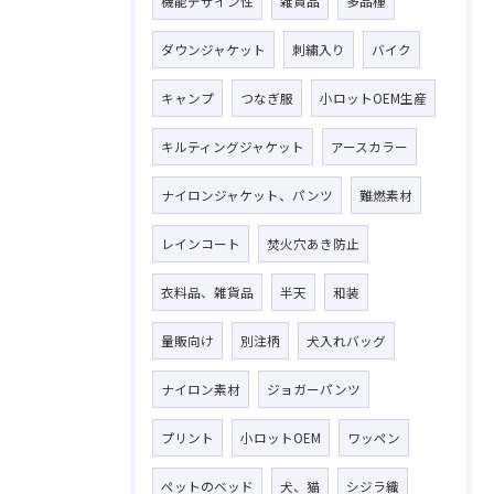
機能デザイン性
雑貨品
多品種
ダウンジャケット
刺繍入り
バイク
キャンプ
つなぎ服
小ロットOEM生産
キルティングジャケット
アースカラー
ナイロンジャケット、パンツ
難燃素材
レインコート
焚火穴あき防止
衣料品、雑貨品
半天
和装
量販向け
別注柄
犬入れバッグ
ナイロン素材
ジョガーパンツ
プリント
小ロットOEM
ワッペン
ペットのベッド
犬、猫
シジラ織