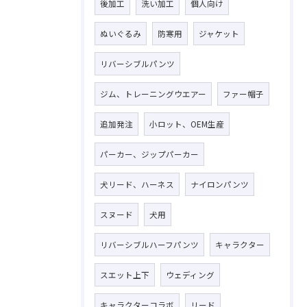
後加工
洗い加工
個人向け
ぬいぐるみ
防寒用
ジャケット
リバーシブルパンツ
ジム、トレーニングウエアー
ファー帽子
追加発注
小ロット、OEM生産
パーカー、ジップパーカー
犬リード、ハーネス
ナイロンパンツ
スヌード
犬用
リバーシブルハーフパンツ
キャラクター
スエット上下
ウェディング
キャラクターコラボ
リード