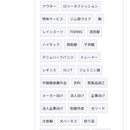
アウター
ロリータファッション
特殊サービス
ジム用ウエア
鞄
レインスーツ
FISHING
消防服
ハイネック
救助服
子供服
デニムハーフパンツ
トレーナー
レギンス
ロンT
フェミニン調
中国服装展示会
衣料
既製品加工
メーカー向け
法人向け
企業向け
法人企業向け
制服作成
犬リード
犬首輪
犬ハーネス
絞り染