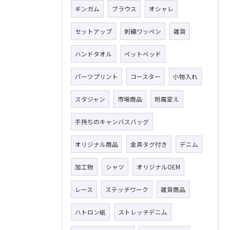
ギンガム
ブラウス
オシャレ
セットアップ
刺繍ワッペン
雑貨
ハンドタオル
ペットベッド
パーツプリント
コースター
小物入れ
スタジャン
市場商品
附属変え
手持ちのキャンバスバッグ
オリジナル商品
金具タグ付き
デニム
加工物
シャツ
オリジナルOEM
レース
ステッチワーク
雑貨商品
ハトロン紙
ストレッチデニム