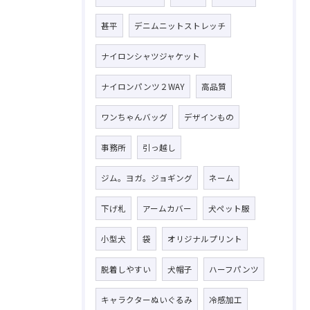
甚平
デニムニットストレッチ
ナイロンシャツジャケット
ナイロンパンツ２WAY
高品質
ワンちゃんバッグ
デザインもの
事務所
引っ越し
ジム。ヨガ。ジョギング
ネーム
下げ札
アームカバー
犬ペット服
小型犬
袋
オリジナルプリント
脱着しやすい
犬帽子
ハーフパンツ
キャラクターぬいぐるみ
冷感加工