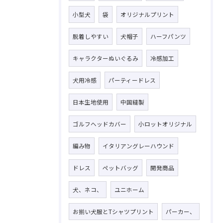
小型犬
袋
オリジナルプリント
脱着しやすい
犬帽子
ハーフパンツ
キャラクターぬいぐるみ
冷感加工
犬用冷感
パーティードレス
日本生地使用
中国縫製
ゴルフヘッドカバー
小ロットオリジナル
お問い合わせはこちら
編み物
イタリアングレーハウンド
ドレス
ペットバッグ
開発商品
犬、ネコ、
ユニホーム
お揃い犬服とTシャツプリント
パーカー、