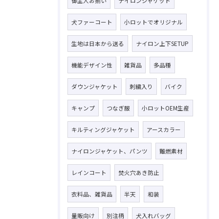
御主人お揃い
ナイロンジャケット
犬ファーコート
小ロットでオリジナル
生地は日本から送る
ナイロン上下SETUP
機能デザイン性
雑貨品
多品種
ダウンジャケット
刺繍入り
バイク
キャンプ
つなぎ服
小ロットOEM生産
キルティングジャケット
アースカラー
ナイロンジャケット、パンツ
難燃素材
レインコート
焚火穴あき防止
衣料品、雑貨品
半天
和装
量販向け
別注柄
犬入れバッグ