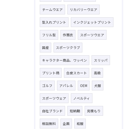
チームウエア
リカバリーウエア
型入れプリント
インクジェットプリント
フリル型
作務衣
スポーツウエア
国産
スポーツクラブ
キャラクター商品、ワッペン
スリッパ
プリント柄
合皮スカート
高級
ゴルフ
アパレル
OEM
犬服
スポーツウェア
ノベルティ
自社ブランド
短納期
見積もり
相談無料
企画
和服