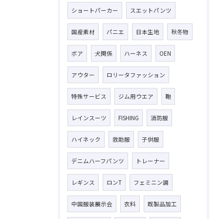
ショートパーカー
スエットパンツ
国産素材
パニエ
日本生地
秋冬物
ボア
犬関係
ハーネス
OEN
アウター
ロリータファッション
特殊サービス
ジム用ウエア
鞄
レインスーツ
FISHING
消防服
ハイネック
救助服
子供服
デニムハーフパンツ
トレーナー
レギンス
ロンT
フェミニン調
中国服装展示会
衣料
既製品加工