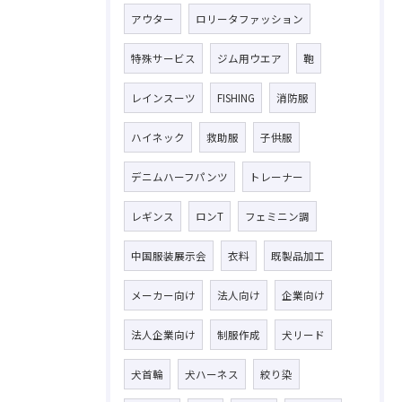
アウター
ロリータファッション
特殊サービス
ジム用ウエア
鞄
レインスーツ
FISHING
消防服
ハイネック
救助服
子供服
デニムハーフパンツ
トレーナー
レギンス
ロンT
フェミニン調
中国服装展示会
衣料
既製品加工
メーカー向け
法人向け
企業向け
法人企業向け
制服作成
犬リード
犬首輪
犬ハーネス
絞り染