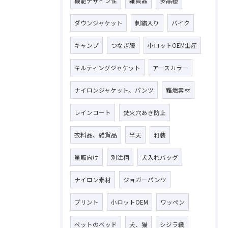
機能デザイン性
雑貨品
多品種
ダウンジャケット
刺繍入り
バイク
キャンプ
つなぎ服
小ロットOEM生産
キルティングジャケット
アースカラー
ナイロンジャケット、パンツ
難燃素材
レインコート
焚火穴あき防止
衣料品、雑貨品
半天
和装
量販向け
別注柄
犬入れバッグ
ナイロン素材
ジョガーパンツ
プリント
小ロットOEM
ワッペン
ペットのベッド
犬、猫
シジラ織