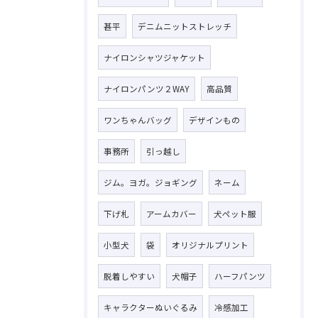
甚平
デニムニットストレッチ
ナイロンシャツジャケット
ナイロンパンツ２WAY
高品質
ワンちゃんバッグ
デザインもの
事務所
引っ越し
ジム。ヨガ。ジョギング
ネーム
下げ札
アームカバー
犬ペット服
小型犬
袋
オリジナルプリント
脱着しやすい
犬帽子
ハーフパンツ
キャラクターぬいぐるみ
冷感加工