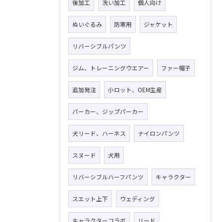
後加工
洗い加工
個人向け
ぬいぐるみ
防寒用
ジャケット
リバーシブルパンツ
ジム、トレーニングウエアー
ファー帽子
追加発注
小ロット、OEM生産
パーカー、ジップパーカー
犬リード、ハーネス
ナイロンパンツ
スヌード
犬用
リバーシブルハーフパンツ
キャラクター
スエット上下
ウェディング
キャラクターコラボ
リード