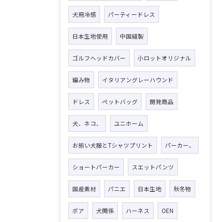
犬用冷感
パーティードレス
日本生地使用
中国縫製
ゴルフヘッドカバー
小ロットオリジナル
お問い合わせはこちら
編み物
イタリアングレーハウンド
ドレス
ペットバッグ
開発商品
犬、ネコ、
ユニホーム
お揃い犬服とTシャツプリント
パーカー、
ショートパーカー
スエットパンツ
国産素材
パニエ
日本生地
秋冬物
ボア
犬関係
ハーネス
OEN