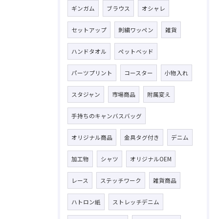
ギンガム
ブラウス
オシャレ
セットアップ
刺繍ワッペン
雑貨
ハンドタオル
ペットベッド
パーツプリント
コースター
小物入れ
スタジャン
市場商品
附属変え
手持ちのキャンバスバッグ
オリジナル商品
金具タグ付き
デニム
加工物
シャツ
オリジナルOEM
レース
ステッチワーク
雑貨商品
ハトロン紙
ストレッチデニム