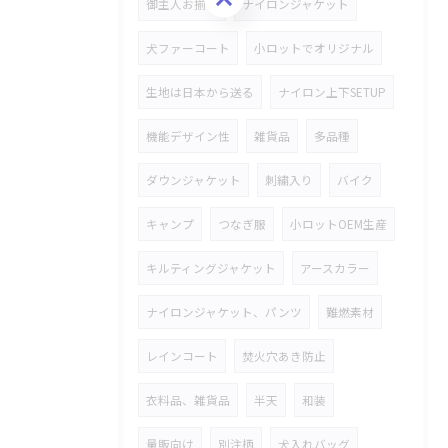
御主人お揃い
ナイロンジャケット
犬ファーコート
小ロットでオリジナル
生地は日本から送る
ナイロン上下SETUP
機能デザイン性
雑貨品
多品種
ダウンジャケット
刺繍入り
バイク
キャンプ
つなぎ服
小ロットOEM生産
キルティングジャケット
アースカラー
ナイロンジャケット、パンツ
難燃素材
レインコート
焚火穴あき防止
衣料品、雑貨品
半天
和装
量販向け
別注柄
犬入れバッグ