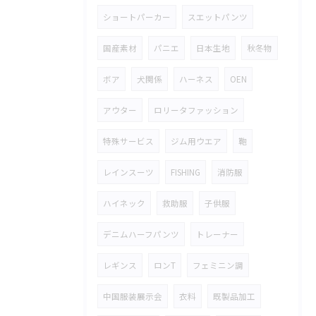
ショートパーカー
スエットパンツ
国産素材
パニエ
日本生地
秋冬物
ボア
犬関係
ハーネス
OEN
アウター
ロリータファッション
特殊サービス
ジム用ウエア
鞄
レインスーツ
FISHING
消防服
ハイネック
救助服
子供服
デニムハーフパンツ
トレーナー
レギンス
ロンT
フェミニン調
中国服装展示会
衣料
既製品加工