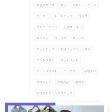
多色多サイズ
帽子
タオル
コラボ
パーカー
トートバッグ
メンズ
スキニーパンツ
追加オーダー
ギンガム
ブラウス
オシャレ
セットアップ
刺繍ワッペン
雑貨
ハンドタオル
ペットベッド
パーツプリント
コースター
小物入れ
スタジャン
市場商品
附属変え
手持ちのキャンバスバッグ
オリジナル商品
金具タグ付き
デニム