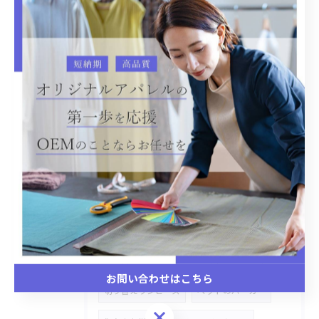
加工物
シャツ
オリジナルOEM
レース
ステッチワーク
雑貨商品
ハトロン紙
ストレッチデニム
デニムセットアップ
バックプリント
温泉着
リラックス
CAP
バケットハット
デニム素材
OEM生産
オリジナルOEM生産
犬、猫ベット
Gジャン
市場商品カスタマイズ
切り替えシャツ、セーター
あり生地
お問い合わせはこちら
切り替えワンピース
ペットのパーカー
お問い合わせはこちら