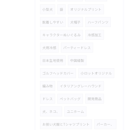
小型犬
袋
オリジナルプリント
脱着しやすい
犬帽子
ハーフパンツ
キャラクターぬいぐるみ
冷感加工
犬用冷感
パーティードレス
日本生地使用
中国縫製
ゴルフヘッドカバー
小ロットオリジナル
編み物
イタリアングレーハウンド
ドレス
ペットバッグ
開発商品
犬、ネコ、
ユニホーム
お揃い犬服とTシャツプリント
パーカー、